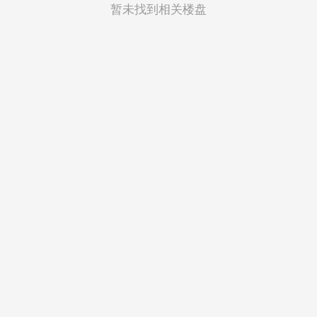
菲律宾
暂未找到相关楼盘
越南
印度尼西亚