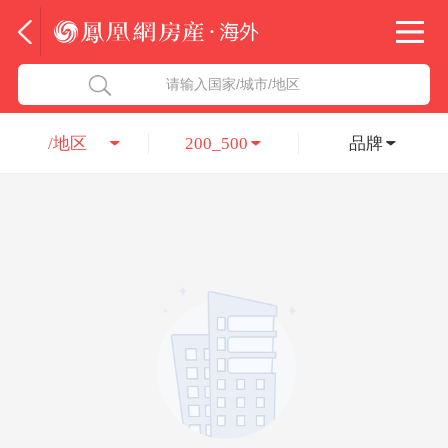
法国
北京五洲达国际咨询服务有限公司
请输入国家/城市/地区
意大利
瑞吉投资咨询（深圳）有限公司
/地区
200_500
品牌
葡萄牙
凤凰网房产海外
希腊
凤凰网房产
匈牙利
阿联酋
柬埔寨