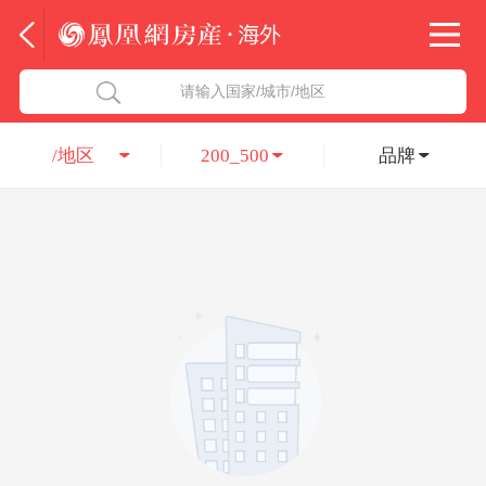
法国
北京五洲达国际咨询服务有限公司
请输入国家/城市/地区
意大利
瑞吉投资咨询（深圳）有限公司
/地区
200_500
品牌
葡萄牙
凤凰网房产海外
希腊
凤凰网房产
匈牙利
阿联酋
柬埔寨