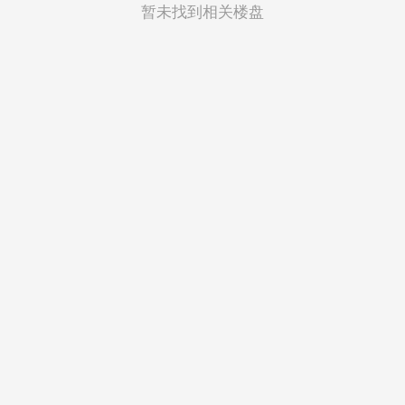
菲律宾
暂未找到相关楼盘
越南
印度尼西亚