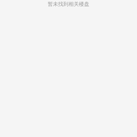
菲律宾
暂未找到相关楼盘
越南
印度尼西亚