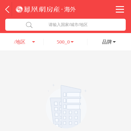
法国
北京五洲达国际咨询服务有限公司
请输入国家/城市/地区
意大利
瑞吉投资咨询（深圳）有限公司
/地区
500_0
品牌
葡萄牙
凤凰网房产海外
希腊
凤凰网房产
匈牙利
阿联酋
柬埔寨