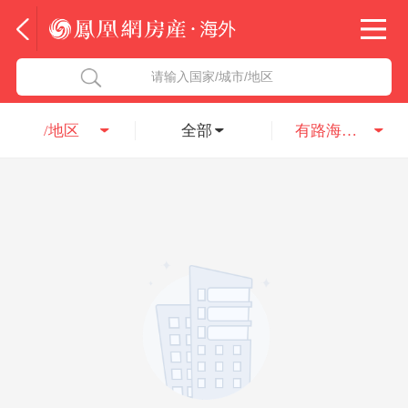
法国
北京五洲达国际咨询服务有限公司
请输入国家/城市/地区
意大利
瑞吉投资咨询（深圳）有限公司
/地区
全部
有路海外置业
葡萄牙
凤凰网房产海外
希腊
凤凰网房产
匈牙利
阿联酋
柬埔寨