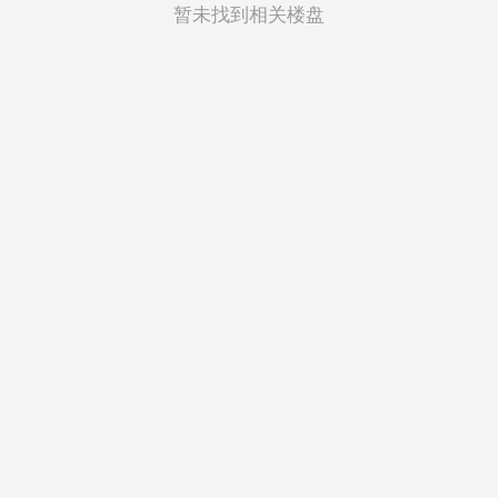
菲律宾
暂未找到相关楼盘
越南
印度尼西亚