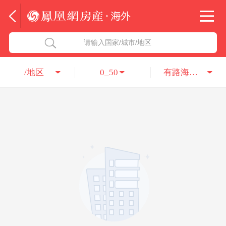
法国
北京五洲达国际咨询服务有限公司
请输入国家/城市/地区
意大利
瑞吉投资咨询（深圳）有限公司
/地区
0_50
有路海外置业
葡萄牙
凤凰网房产海外
希腊
凤凰网房产
匈牙利
阿联酋
柬埔寨