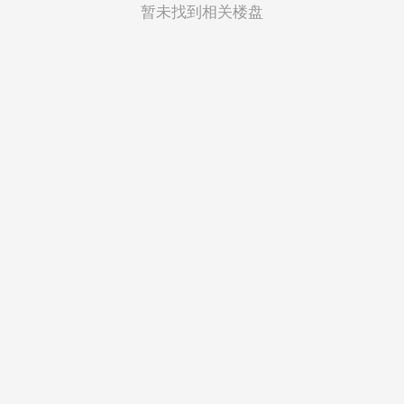
菲律宾
暂未找到相关楼盘
越南
印度尼西亚