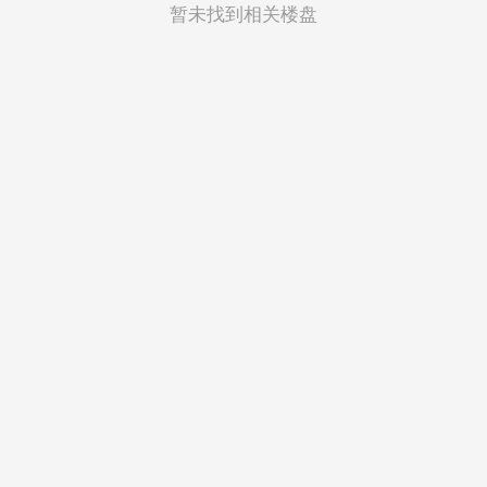
菲律宾
暂未找到相关楼盘
越南
印度尼西亚