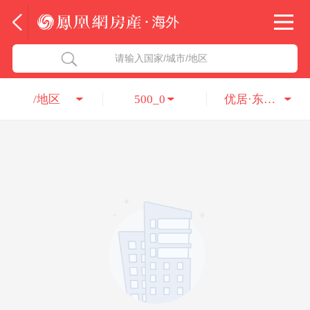
法国
北京五洲达国际咨询服务有限公司
请输入国家/城市/地区
意大利
瑞吉投资咨询（深圳）有限公司
/地区
500_0
优居·东南亚地产机构
葡萄牙
凤凰网房产海外
希腊
凤凰网房产
匈牙利
阿联酋
柬埔寨