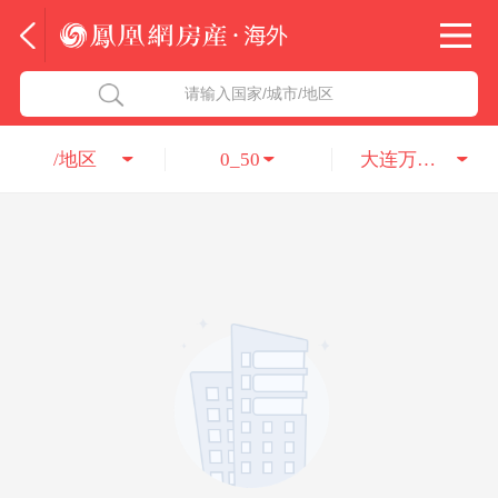
法国
北京五洲达国际咨询服务有限公司
请输入国家/城市/地区
意大利
瑞吉投资咨询（深圳）有限公司
/地区
0_50
大连万达集团股份有限公司
葡萄牙
凤凰网房产海外
希腊
凤凰网房产
匈牙利
阿联酋
柬埔寨