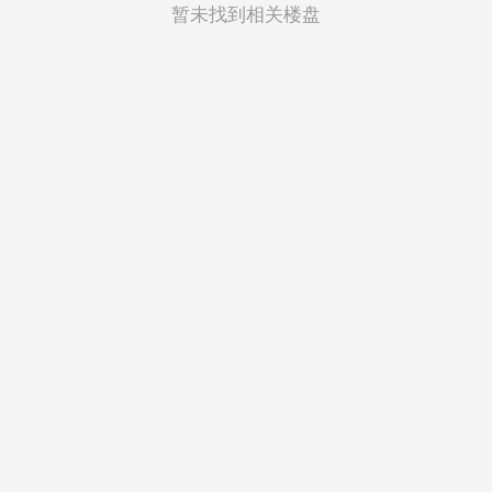
菲律宾
暂未找到相关楼盘
越南
印度尼西亚