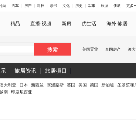
时尚
汽车
房产
科技
读书
文化
历史
军事
旅游
佛教
更多
精品
直播·视频
新房
优生活
海外·旅居
搜索
美国置业
泰国房产
澳大
展示
旅居资讯
旅居项目
澳大利亚
日本
新西兰
塞浦路斯
英国
美国
德国
新加坡
圣基茨和
越南
印度尼西亚