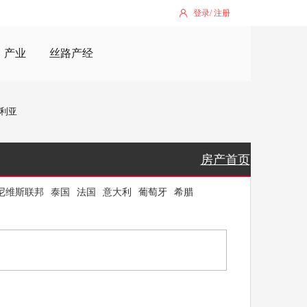
登录
/
注册
产业
丝路产经
利亚
房产首页
尼维斯联邦
泰国
法国
意大利
葡萄牙
希腊