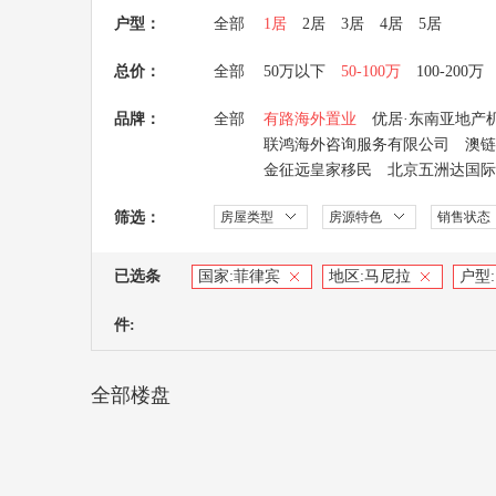
户型：
全部
1居
2居
3居
4居
5居
总价：
全部
50万以下
50-100万
100-200万
品牌：
全部
有路海外置业
优居·东南亚地产
联鸿海外咨询服务有限公司
澳链
金征远皇家移民
北京五洲达国际
筛选：
房屋类型
房源特色
销售状态
已选条
国家:
菲律宾
地区:
马尼拉
户型:
件:
全部楼盘