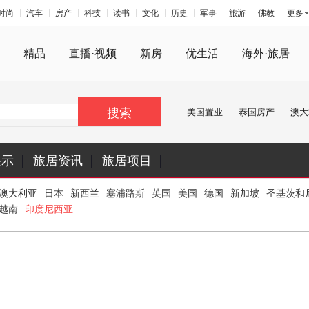
时尚
汽车
房产
科技
读书
文化
历史
军事
旅游
佛教
更多
精品
直播·视频
新房
优生活
海外·旅居
搜索
美国置业
泰国房产
澳大
展示
旅居资讯
旅居项目
澳大利亚
日本
新西兰
塞浦路斯
英国
美国
德国
新加坡
圣基茨和
越南
印度尼西亚