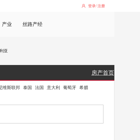
登录
/
注册
产业
丝路产经
利亚
房产首页
尼维斯联邦
泰国
法国
意大利
葡萄牙
希腊