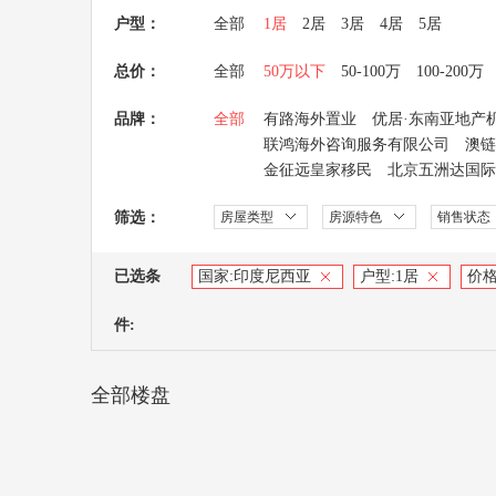
户型：
全部
1居
2居
3居
4居
5居
总价：
全部
50万以下
50-100万
100-200万
品牌：
全部
有路海外置业
优居·东南亚地产
联鸿海外咨询服务有限公司
澳链
金征远皇家移民
北京五洲达国际
筛选：
房屋类型
房源特色
销售状态
已选条
国家:
印度尼西亚
户型:
1居
价格
件:
全部楼盘