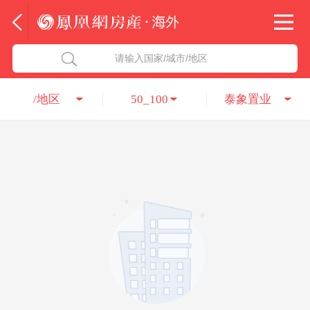
法国
北京五洲达国际咨询服务有限公司
请输入国家/城市/地区
意大利
瑞吉投资咨询（深圳）有限公司
/地区
50_100
泰象置业
葡萄牙
凤凰网房产海外
希腊
凤凰网房产
匈牙利
阿联酋
柬埔寨