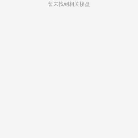
菲律宾
暂未找到相关楼盘
越南
印度尼西亚