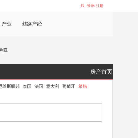
登录
/
注册
产业
丝路产经
利亚
房产首页
尼维斯联邦
泰国
法国
意大利
葡萄牙
希腊