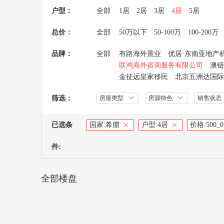
户型：
全部
1居
2居
3居
4居
5居
总价：
全部
50万以下
50-100万
100-200万
品牌：
全部
有路海外置业
优居·东南亚地产
联鸿海外咨询服务有限公司
澳链
金征远皇家移民
北京五洲达国际
筛选：
房屋类型
房源特色
销售状态
已选条
国家:
希腊
户型:
4居
价格:
500_0
件:
全部楼盘