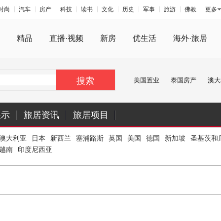
时尚
汽车
房产
科技
读书
文化
历史
军事
旅游
佛教
更多
精品
直播·视频
新房
优生活
海外·旅居
搜索
美国置业
泰国房产
澳大
展示
旅居资讯
旅居项目
澳大利亚
日本
新西兰
塞浦路斯
英国
美国
德国
新加坡
圣基茨和
越南
印度尼西亚