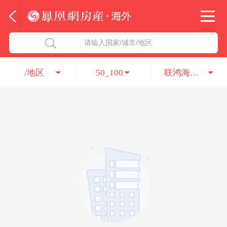
法国
北京五洲达国际咨询服务有限公司
请输入国家/城市/地区
意大利
瑞吉投资咨询（深圳）有限公司
/地区
50_100
联鸿海外咨询服务有限公司
葡萄牙
凤凰网房产海外
希腊
凤凰网房产
匈牙利
阿联酋
柬埔寨