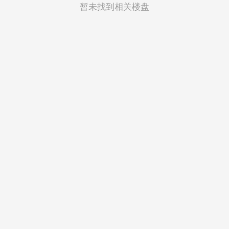
菲律宾
暂未找到相关楼盘
越南
印度尼西亚