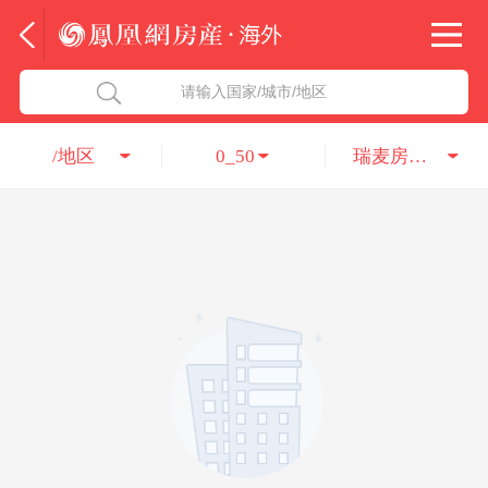
法国
北京五洲达国际咨询服务有限公司
请输入国家/城市/地区
意大利
瑞吉投资咨询（深圳）有限公司
/地区
0_50
瑞麦房地产有限公司
葡萄牙
凤凰网房产海外
希腊
凤凰网房产
匈牙利
阿联酋
柬埔寨