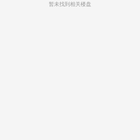
菲律宾
暂未找到相关楼盘
越南
印度尼西亚