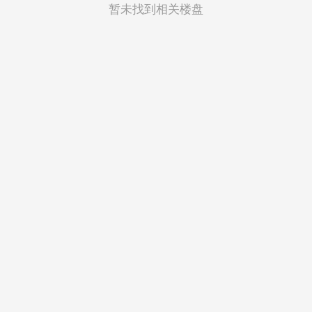
菲律宾
暂未找到相关楼盘
越南
印度尼西亚