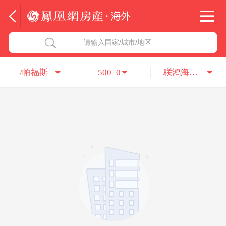
法国
北京五洲达国际咨询服务有限公司
请输入国家/城市/地区
意大利
瑞吉投资咨询（深圳）有限公司
/帕福斯
500_0
联鸿海外咨询服务有限公司
葡萄牙
凤凰网房产海外
希腊
凤凰网房产
匈牙利
阿联酋
柬埔寨