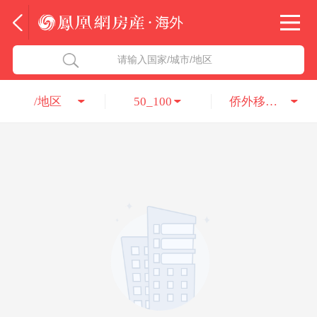
法国
北京五洲达国际咨询服务有限公司
请输入国家/城市/地区
意大利
瑞吉投资咨询（深圳）有限公司
/地区
50_100
侨外移民公司
葡萄牙
凤凰网房产海外
希腊
凤凰网房产
匈牙利
阿联酋
柬埔寨