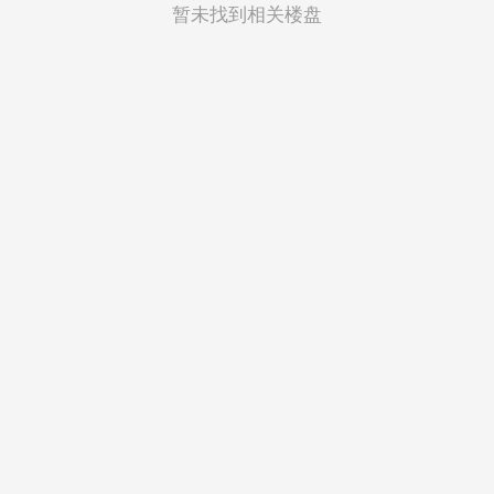
菲律宾
暂未找到相关楼盘
越南
印度尼西亚