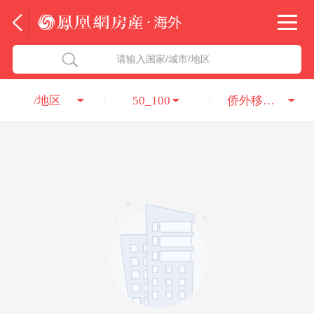
法国
北京五洲达国际咨询服务有限公司
请输入国家/城市/地区
意大利
瑞吉投资咨询（深圳）有限公司
/地区
50_100
侨外移民公司
葡萄牙
凤凰网房产海外
希腊
凤凰网房产
匈牙利
阿联酋
柬埔寨