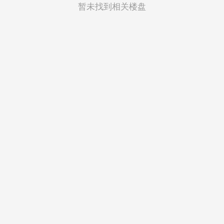
菲律宾
暂未找到相关楼盘
越南
印度尼西亚